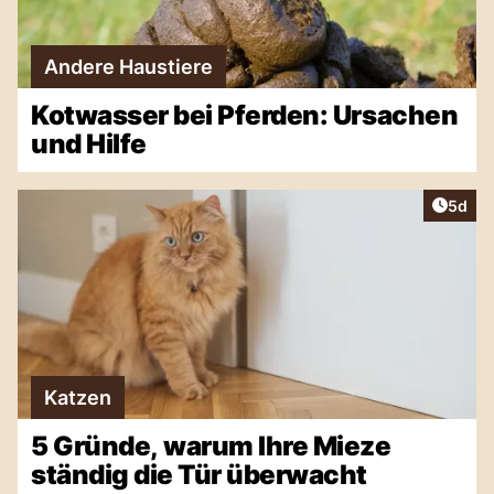
Andere Haustiere
Kotwasser bei Pferden: Ursachen
und Hilfe
Artike
5d
Katzen
5 Gründe, warum Ihre Mieze
ständig die Tür überwacht