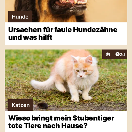
Hunde
Ursachen für faule Hundezähne
und was hilft
Artike
1
2d
Interaktionen
Katzen
Wieso bringt mein Stubentiger
tote Tiere nach Hause?