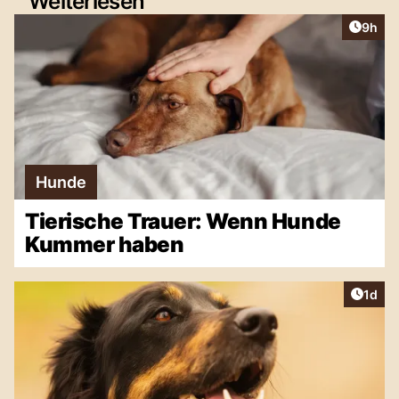
Weiterlesen
Artike
9h
Hunde
Tierische Trauer: Wenn Hunde
Kummer haben
Artike
1d