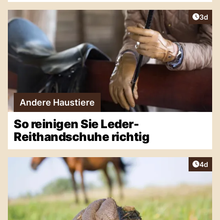
Artike
3d
Andere Haustiere
So reinigen Sie Leder-
Reithandschuhe richtig
Artike
4d