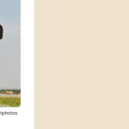
itphotos