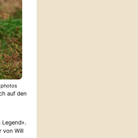
itphotos
ich auf den
m Legend».
 von Will