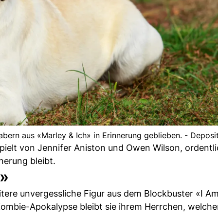
habern aus «Marley & Ich» in Erinnerung geblieben. - Depos
espielt von Jennifer Aniston und Owen Wilson, ordentl
nerung bleibt.
d»
itere unvergessliche Figur aus dem Blockbuster «I A
Zombie-Apokalypse bleibt sie ihrem Herrchen, welcher