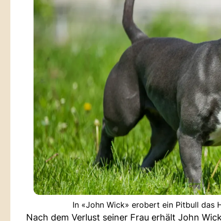
In «John Wick» erobert ein Pitbull das
Nach dem Verlust seiner Frau erhält John Wick e