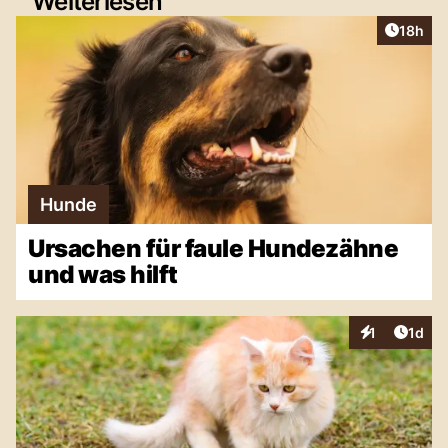
Weiterlesen
Artikel
18h
Hunde
Ursachen für faule Hundezähne
und was hilft
Artike
1
1d
Interaktionen