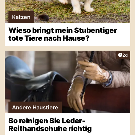
Katzen
Wieso bringt mein Stubentiger
tote Tiere nach Hause?
Artike
2d
Andere Haustiere
So reinigen Sie Leder-
Reithandschuhe richtig