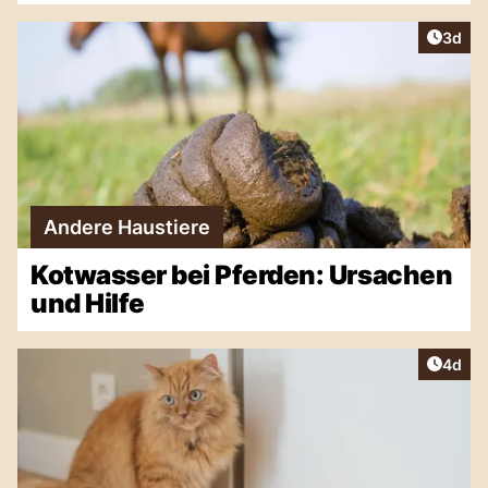
Artike
3d
Andere Haustiere
Kotwasser bei Pferden: Ursachen
und Hilfe
Artike
4d