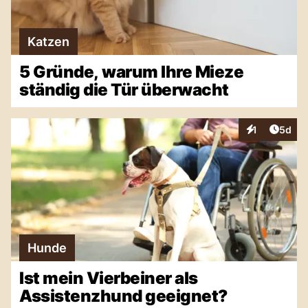
Katzen
5 Gründe, warum Ihre Mieze
ständig die Tür überwacht
Artike
1
5d
Interaktionen
Hunde
Ist mein Vierbeiner als
Assistenzhund geeignet?