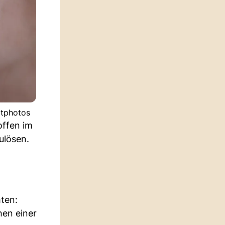
itphotos
offen im
ulösen.
ten:
hen einer