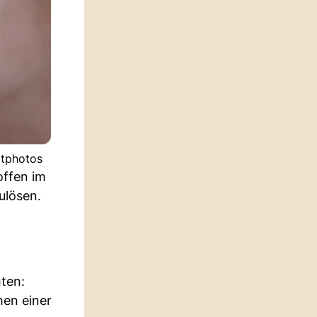
itphotos
offen im
ulösen.
ten:
hen einer