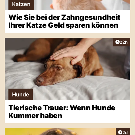
Katzen
Wie Sie bei der Zahngesundheit
Ihrer Katze Geld sparen können
Artikel 
22h
Hunde
Tierische Trauer: Wenn Hunde
Kummer haben
Artike
2d