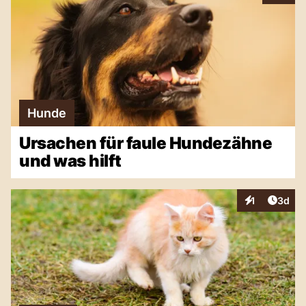
Hunde
Ursachen für faule Hundezähne
und was hilft
Artike
1
3d
Interaktionen