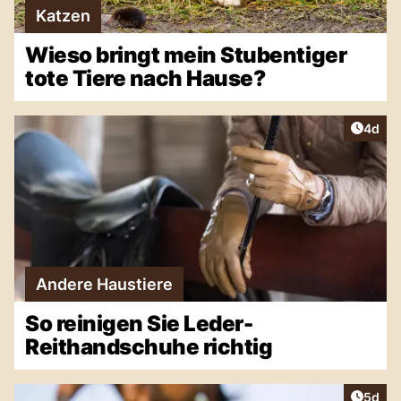
Katzen
Wieso bringt mein Stubentiger
tote Tiere nach Hause?
Artike
4d
Andere Haustiere
So reinigen Sie Leder-
Reithandschuhe richtig
Artike
5d