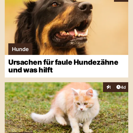
Hunde
Ursachen für faule Hundezähne
und was hilft
Artike
1
4d
Interaktionen