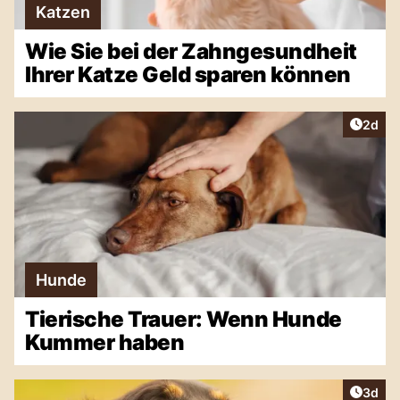
Katzen
Wie Sie bei der Zahngesundheit
Ihrer Katze Geld sparen können
Artike
2d
Hunde
Tierische Trauer: Wenn Hunde
Kummer haben
Artike
3d