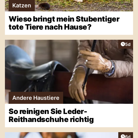
Katzen
Wieso bringt mein Stubentiger
tote Tiere nach Hause?
Artike
5d
Andere Haustiere
So reinigen Sie Leder-
Reithandschuhe richtig
Artike
6d