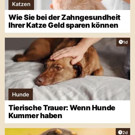
Katzen
Wie Sie bei der Zahngesundheit
Ihrer Katze Geld sparen können
Artike
1d
Hunde
Tierische Trauer: Wenn Hunde
Kummer haben
Artike
2d