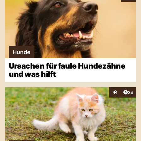
Hunde
Ursachen für faule Hundezähne
und was hilft
Artike
1
3d
Interaktionen