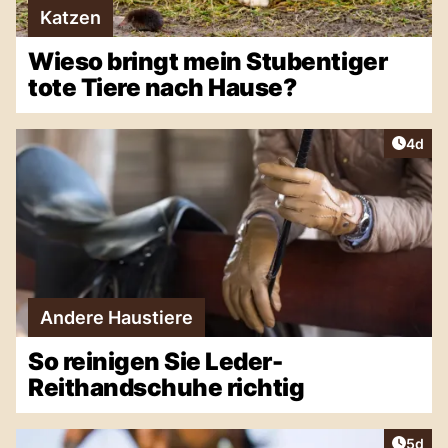
Katzen
Wieso bringt mein Stubentiger
tote Tiere nach Hause?
Artike
4d
Andere Haustiere
So reinigen Sie Leder-
Reithandschuhe richtig
Artike
5d