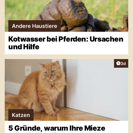
Andere Haustiere
Kotwasser bei Pferden: Ursachen
und Hilfe
Artike
3d
Katzen
5 Gründe, warum Ihre Mieze