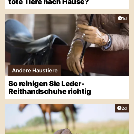
tote Tiere nach Hause?
Artike
1d
Andere Haustiere
So reinigen Sie Leder-
Reithandschuhe richtig
Artike
2d