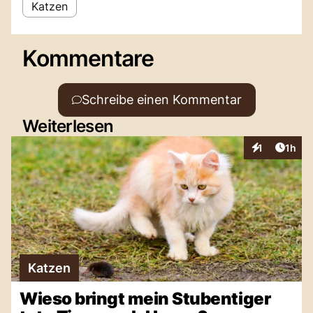
Katzen
Kommentare
Schreibe einen Kommentar
Weiterlesen
Artike
1
1h
Interaktionen
Katzen
Wieso bringt mein Stubentiger