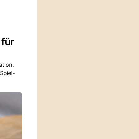
 für
ation.
Spiel-