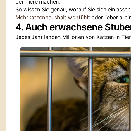
der Tiere machen.
So wissen Sie genau, worauf Sie sich einlassen
Mehrkatzenhaushalt wohfühlt
oder lieber alle
4. Auch erwachsene Stuben
Jedes Jahr landen Millionen von Katzen in Tie