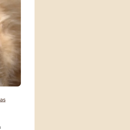
das
n