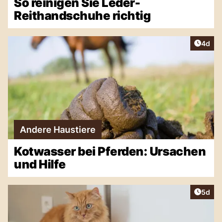
So reinigen Sie Leder-
Reithandschuhe richtig
Artike
4d
Andere Haustiere
Kotwasser bei Pferden: Ursachen
und Hilfe
Artike
5d