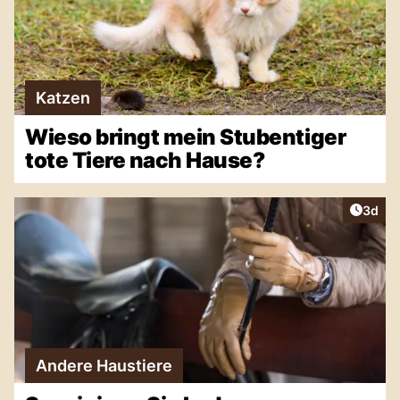
Katzen
Wieso bringt mein Stubentiger
tote Tiere nach Hause?
Artike
3d
Andere Haustiere