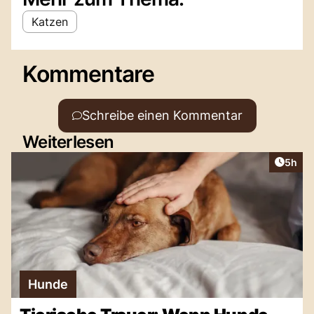
Katzen
Kommentare
Schreibe einen Kommentar
Weiterlesen
Artike
5h
Hunde