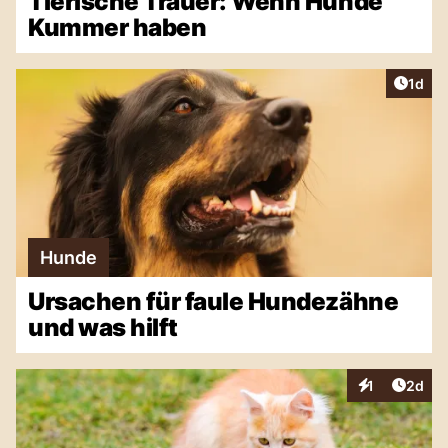
Tierische Trauer: Wenn Hunde
Kummer haben
Artike
1d
Hunde
Ursachen für faule Hundezähne
und was hilft
Artike
1
2d
Interaktionen