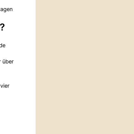
ragen
?
de
r über
vier