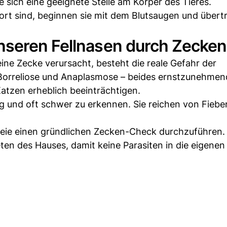
e sich eine geeignete Stelle am Körper des Tieres.
dort sind, beginnen sie mit dem Blutsaugen und übert
nseren Fellnasen durch Zecken
ne Zecke verursacht, besteht die reale Gefahr der
Borreliose und Anaplasmose – beides ernstzunehmen
atzen erheblich beeinträchtigen.
ig und oft schwer zu erkennen. Sie reichen von Fiebe
Freie einen gründlichen Zecken-Check durchzuführen.
eten des Hauses, damit keine Parasiten in die eigenen 