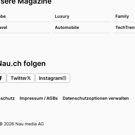
sere Magazine
ebe
Luxury
Family
avel
Automobile
TechTren
Nau.ch folgen
Twitter
Instagram
nschutz
Impressum / AGBs
Datenschutzoptionen verwalten
© 2026 Nau media AG