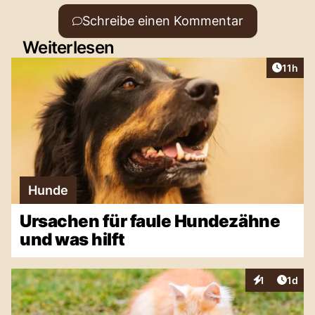
Schreibe einen Kommentar
Weiterlesen
Artikel
11h
Hunde
Ursachen für faule Hundezähne
und was hilft
Artike
1
1d
Interaktionen