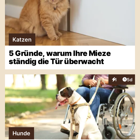
Katzen
5 Gründe, warum Ihre Mieze
ständig die Tür überwacht
Artike
1
5d
Interaktionen
Hunde