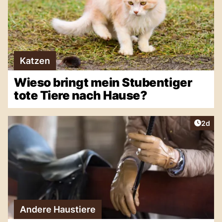
Katzen
Wieso bringt mein Stubentiger
tote Tiere nach Hause?
Artike
2d
Andere Haustiere