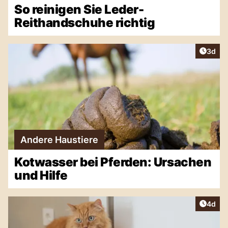
So reinigen Sie Leder-
Reithandschuhe richtig
Artike
3d
Andere Haustiere
Kotwasser bei Pferden: Ursachen
und Hilfe
Artike
4d