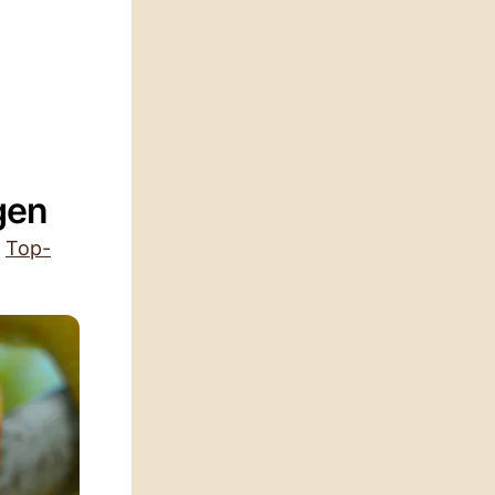
gen
e
Top-