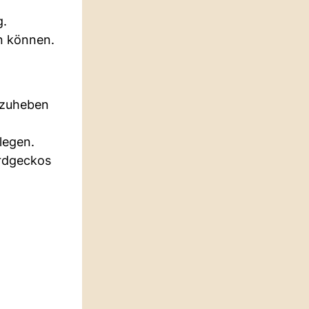
g.
n können.
orzuheben
legen.
ardgeckos