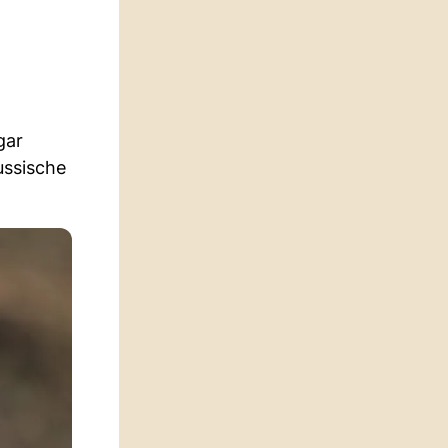
gar
ussische