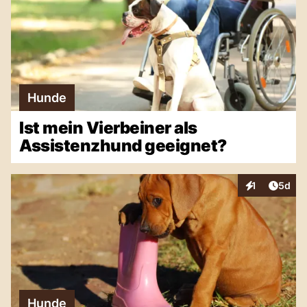
Hunde
Ist mein Vierbeiner als
Assistenzhund geeignet?
Artike
1
5d
Interaktionen
Hunde