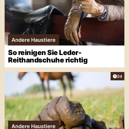
Andere Haustiere
So reinigen Sie Leder-
Reithandschuhe richtig
Artike
2d
Andere Haustiere