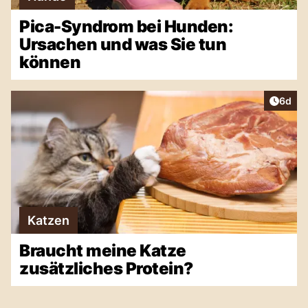
Pica-Syndrom bei Hunden:
Ursachen und was Sie tun
können
Artike
6d
Katzen
Braucht meine Katze
zusätzliches Protein?