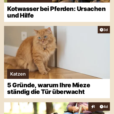
Kotwasser bei Pferden: Ursachen
und Hilfe
Artike
3d
Katzen
5 Gründe, warum Ihre Mieze
ständig die Tür überwacht
Artike
1
4d
Interaktionen