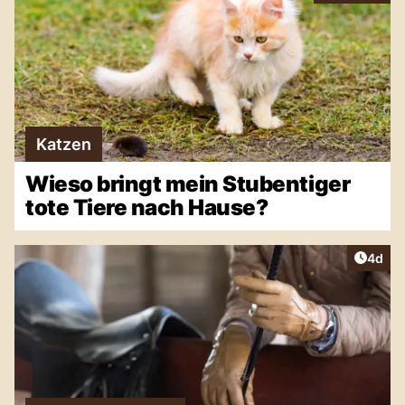
Katzen
Wieso bringt mein Stubentiger
tote Tiere nach Hause?
Artike
4d