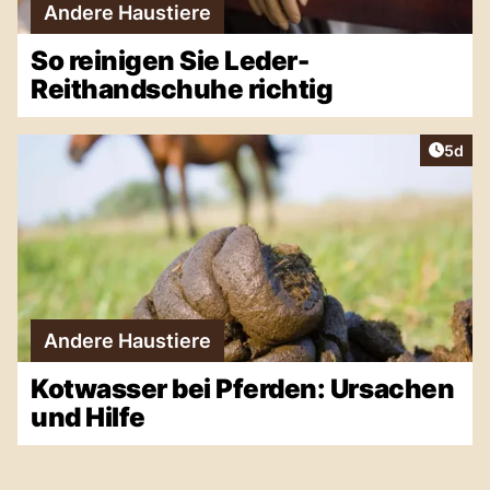
Andere Haustiere
So reinigen Sie Leder-
Reithandschuhe richtig
Artike
5d
Andere Haustiere
Kotwasser bei Pferden: Ursachen
und Hilfe