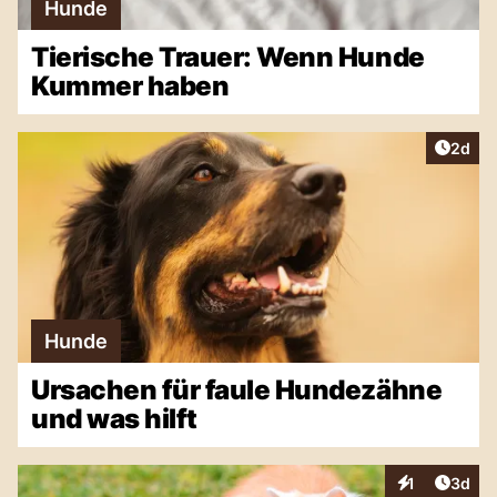
Hunde
Tierische Trauer: Wenn Hunde
Kummer haben
Artike
2d
Hunde
Ursachen für faule Hundezähne
und was hilft
Artike
1
3d
Interaktionen