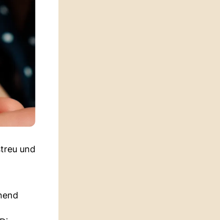
streu und
chend