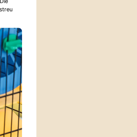
 Die
streu