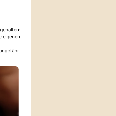
gehalten:
e eigenen
 ungefähr