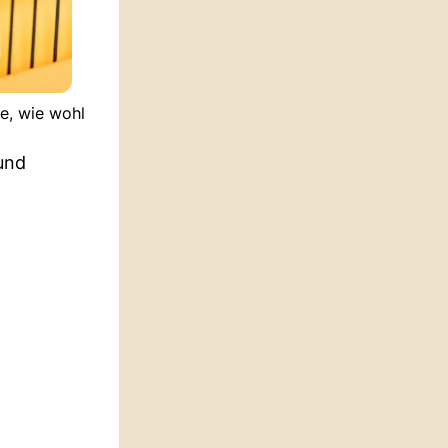
le, wie wohl
 und