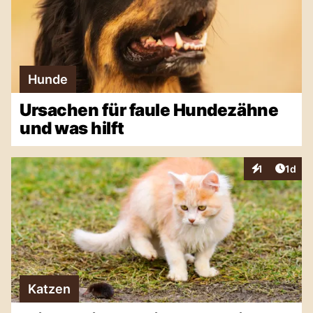
Hunde
Ursachen für faule Hundezähne
und was hilft
Artike
1
1d
Interaktionen
Katzen