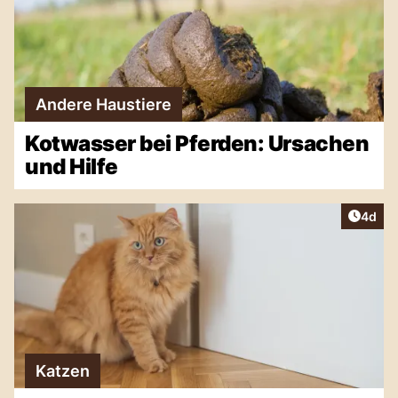
Andere Haustiere
Kotwasser bei Pferden: Ursachen
und Hilfe
Artike
4d
Katzen