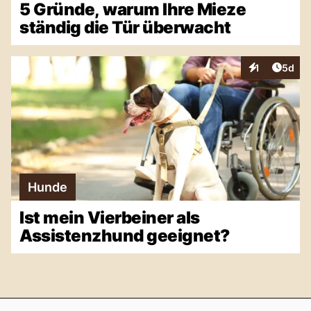
5 Gründe, warum Ihre Mieze
ständig die Tür überwacht
Artike
1
5d
Interaktionen
Hunde
Ist mein Vierbeiner als
Assistenzhund geeignet?