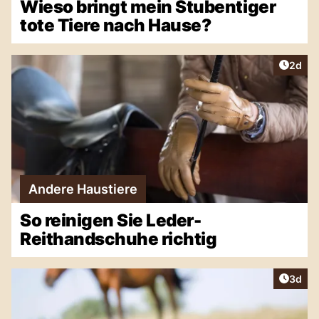
Wieso bringt mein Stubentiger
tote Tiere nach Hause?
Artike
2d
Andere Haustiere
So reinigen Sie Leder-
Reithandschuhe richtig
Artike
3d