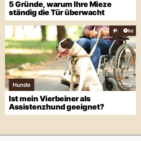
5 Gründe, warum Ihre Mieze
ständig die Tür überwacht
Artike
1
6d
Interaktionen
Hunde
Ist mein Vierbeiner als
Assistenzhund geeignet?