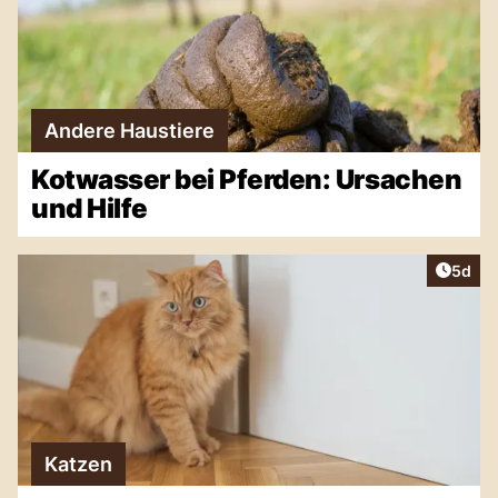
Andere Haustiere
Kotwasser bei Pferden: Ursachen
und Hilfe
Artike
5d
Katzen