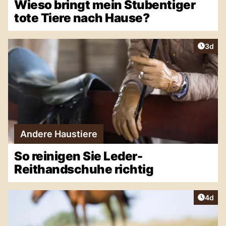
Wieso bringt mein Stubentiger
tote Tiere nach Hause?
Artike
3d
Andere Haustiere
So reinigen Sie Leder-
Reithandschuhe richtig
Artike
4d