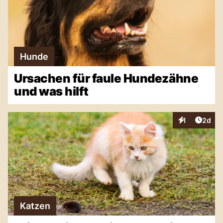
Hunde
Ursachen für faule Hundezähne
und was hilft
Artike
1
2d
Interaktionen
Katzen