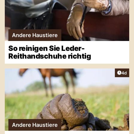
Andere Haustiere
So reinigen Sie Leder-
Reithandschuhe richtig
Artike
4d
Andere Haustiere