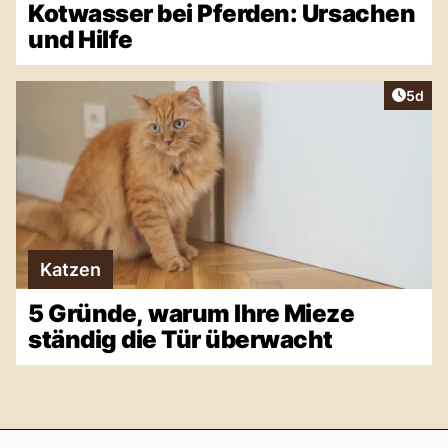
Kotwasser bei Pferden: Ursachen
und Hilfe
Artike
5d
Katzen
5 Gründe, warum Ihre Mieze
ständig die Tür überwacht