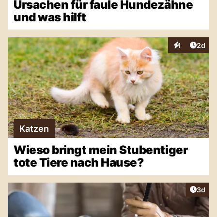
Ursachen für faule Hundezähne
und was hilft
Artike
1
2d
Interaktionen
Katzen
Wieso bringt mein Stubentiger
tote Tiere nach Hause?
Artike
3d