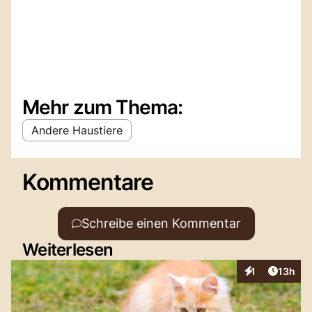
Mehr zum Thema:
Andere Haustiere
Kommentare
Schreibe einen Kommentar
Weiterlesen
Artikel
1
13h
Interaktionen