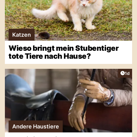
Katzen
Wieso bringt mein Stubentiger
tote Tiere nach Hause?
Artike
1d
Andere Haustiere