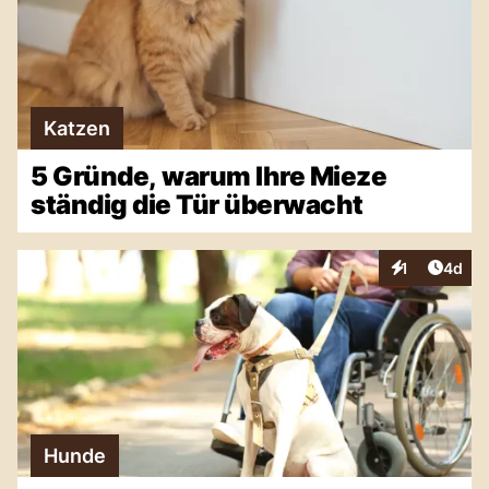
Katzen
5 Gründe, warum Ihre Mieze
ständig die Tür überwacht
Artike
1
4d
Interaktionen
Hunde