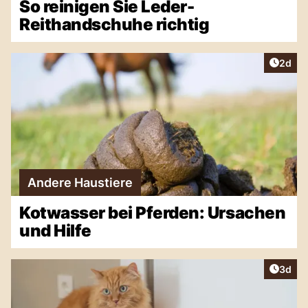
So reinigen Sie Leder-
Reithandschuhe richtig
Artike
2d
Andere Haustiere
Kotwasser bei Pferden: Ursachen
und Hilfe
Artike
3d