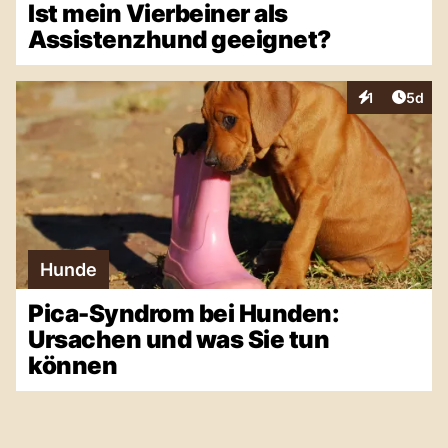
Ist mein Vierbeiner als
Assistenzhund geeignet?
Artike
1
5d
Interaktionen
Hunde
Pica-Syndrom bei Hunden:
Ursachen und was Sie tun
können