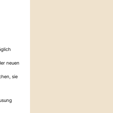
äglich
der neuen
hen, sie
ausung