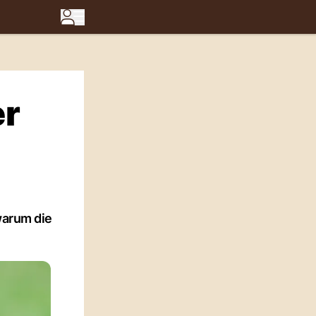
er
warum die