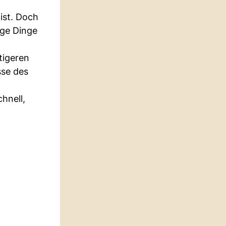
ist. Doch
ige Dinge
tigeren
sse des
chnell,