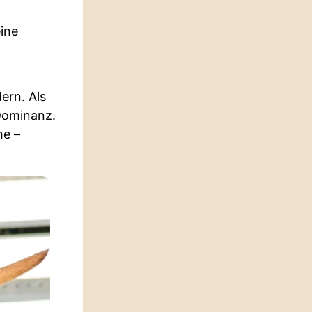
eine
ern. Als
 Dominanz.
he –