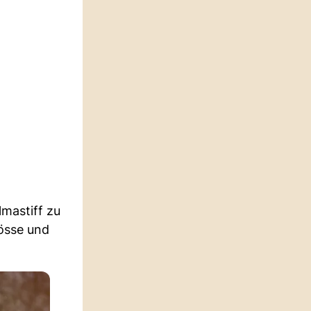
lmastiff zu
rösse und