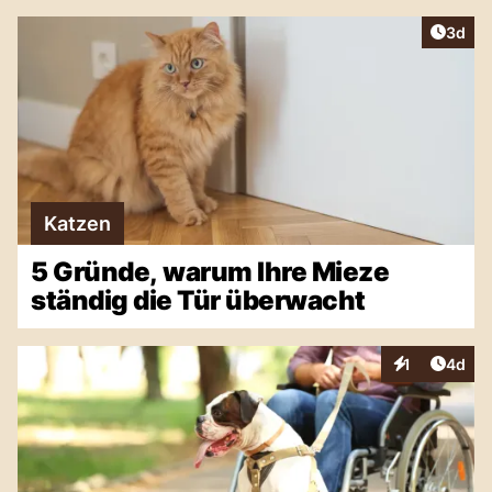
Artike
3d
Katzen
5 Gründe, warum Ihre Mieze
ständig die Tür überwacht
Artike
1
4d
Interaktionen