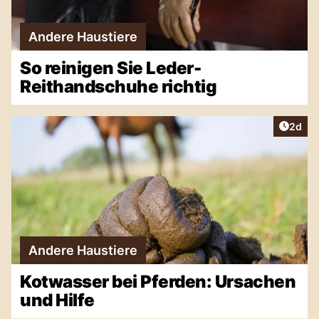
Andere Haustiere
So reinigen Sie Leder-
Reithandschuhe richtig
Artike
2d
Andere Haustiere
Kotwasser bei Pferden: Ursachen
und Hilfe