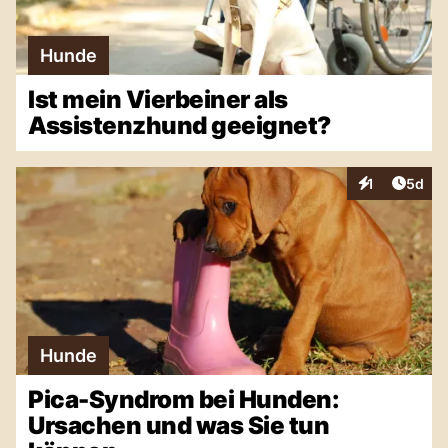
Hunde
Ist mein Vierbeiner als
Assistenzhund geeignet?
Artike
1
5d
Interaktionen
Hunde
Pica-Syndrom bei Hunden:
Ursachen und was Sie tun