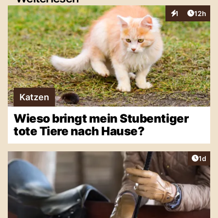
Artikel
1
12h
Interaktionen
Katzen
Wieso bringt mein Stubentiger
tote Tiere nach Hause?
Artike
1d