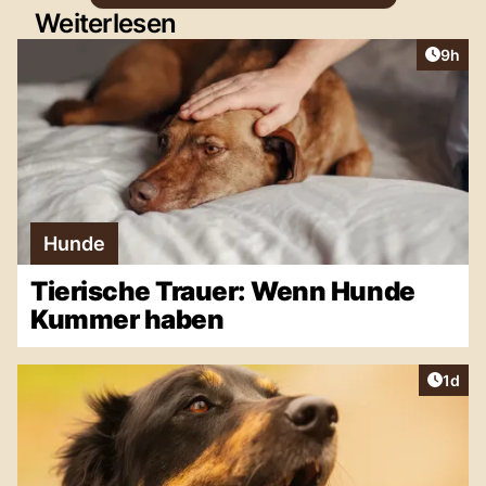
Weiterlesen
Artike
9h
Hunde
Tierische Trauer: Wenn Hunde
Kummer haben
Artike
1d