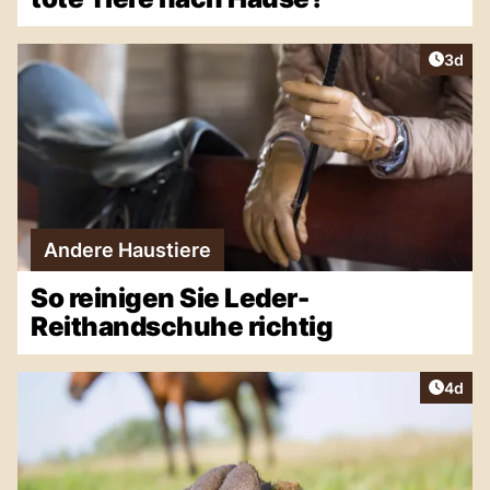
Artike
3d
Andere Haustiere
So reinigen Sie Leder-
Reithandschuhe richtig
Artike
4d