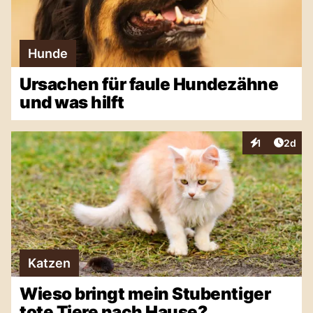
Hunde
Ursachen für faule Hundezähne
und was hilft
Artike
1
2d
Interaktionen
Katzen
Wieso bringt mein Stubentiger
tote Tiere nach Hause?