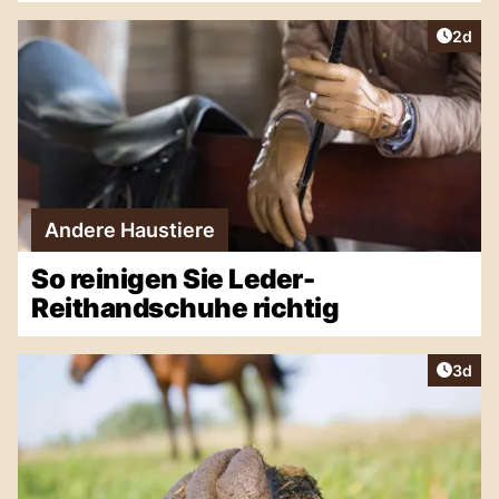
Artike
2d
Andere Haustiere
So reinigen Sie Leder-
Reithandschuhe richtig
Artike
3d