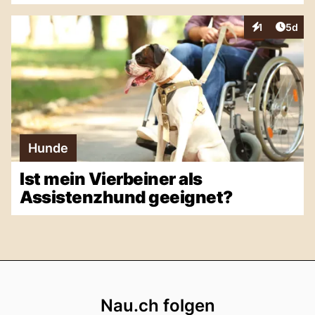
Artike
1
5d
Interaktionen
Hunde
Ist mein Vierbeiner als
Assistenzhund geeignet?
Footer
Nau.ch folgen