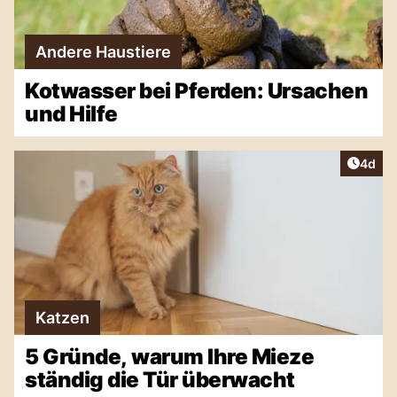
Andere Haustiere
Kotwasser bei Pferden: Ursachen
und Hilfe
Artike
4d
Katzen
5 Gründe, warum Ihre Mieze
ständig die Tür überwacht