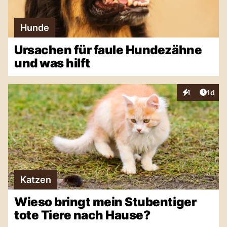
Hunde
Ursachen für faule Hundezähne
und was hilft
Artike
1
1d
Interaktionen
Katzen
Wieso bringt mein Stubentiger
tote Tiere nach Hause?