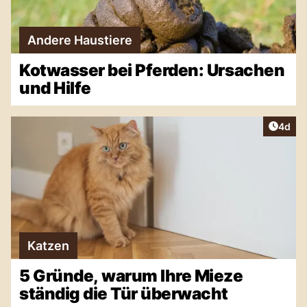
Andere Haustiere
Kotwasser bei Pferden: Ursachen
und Hilfe
Artike
4d
Katzen
5 Gründe, warum Ihre Mieze
ständig die Tür überwacht