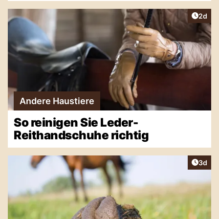
Artike
2d
Andere Haustiere
So reinigen Sie Leder-
Reithandschuhe richtig
Artike
3d