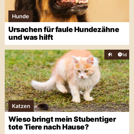
Hunde
Ursachen für faule Hundezähne
und was hilft
Artike
1
1d
Interaktionen
Katzen
Wieso bringt mein Stubentiger
tote Tiere nach Hause?