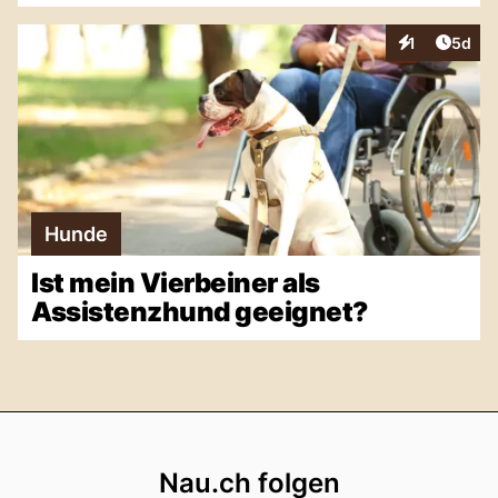
Artike
1
5d
Interaktionen
Hunde
Ist mein Vierbeiner als
Assistenzhund geeignet?
Footer
Nau.ch folgen