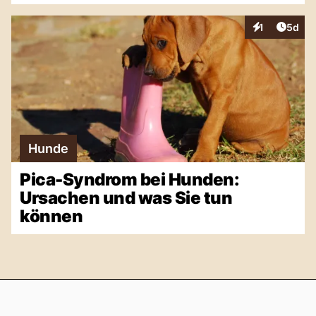
Artike
1
5d
Interaktionen
Hunde
Pica-Syndrom bei Hunden:
Ursachen und was Sie tun
können
Footer