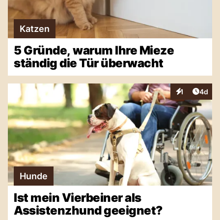
Katzen
5 Gründe, warum Ihre Mieze
ständig die Tür überwacht
Artike
1
4d
Interaktionen
Hunde
Ist mein Vierbeiner als
Assistenzhund geeignet?