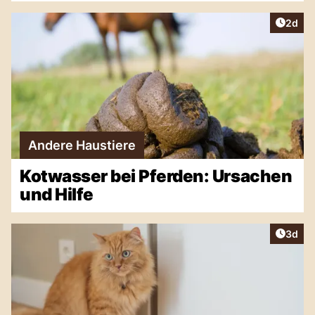
Artike
2d
Andere Haustiere
Kotwasser bei Pferden: Ursachen
und Hilfe
Artike
3d