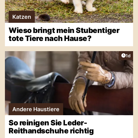
Katzen
Wieso bringt mein Stubentiger
tote Tiere nach Hause?
Artike
1d
Andere Haustiere
So reinigen Sie Leder-
Reithandschuhe richtig