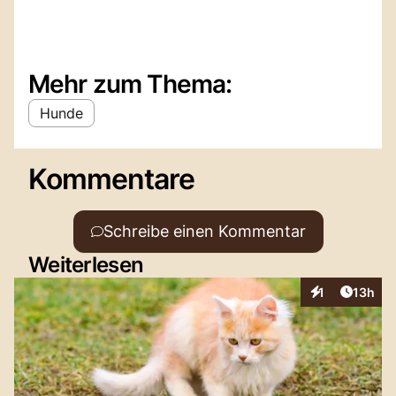
Mehr zum Thema:
Hunde
Kommentare
Schreibe einen Kommentar
Weiterlesen
Artikel
1
13h
Interaktionen