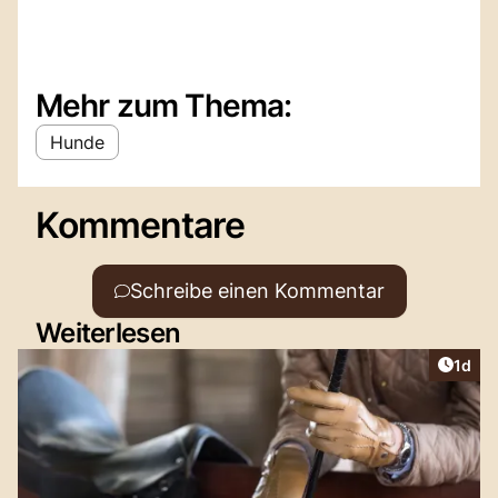
Mehr zum Thema:
Hunde
Kommentare
Schreibe einen Kommentar
Weiterlesen
Artike
1d