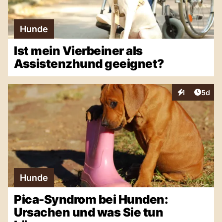
Hunde
Ist mein Vierbeiner als
Assistenzhund geeignet?
Artike
1
5d
Interaktionen
Hunde
Pica-Syndrom bei Hunden:
Ursachen und was Sie tun