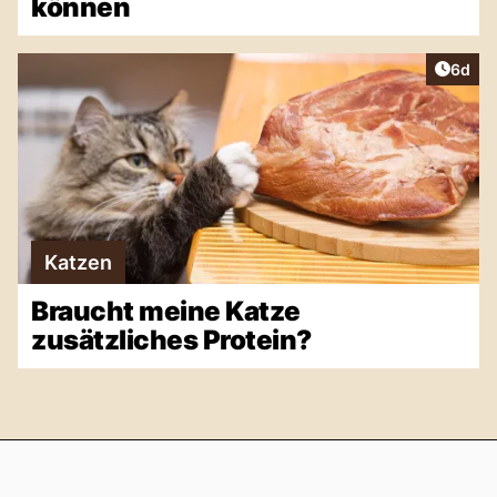
können
Artike
6d
Katzen
Braucht meine Katze
zusätzliches Protein?
Footer