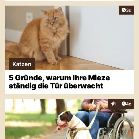
Artike
3d
Katzen
5 Gründe, warum Ihre Mieze
ständig die Tür überwacht
Artike
1
4d
Interaktionen