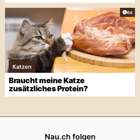
Artike
6d
Katzen
Braucht meine Katze
zusätzliches Protein?
Footer
Nau.ch folgen