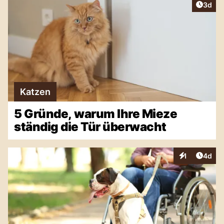
Artike
3d
Katzen
5 Gründe, warum Ihre Mieze
ständig die Tür überwacht
Artike
1
4d
Interaktionen