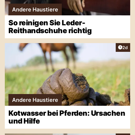
Andere Haustiere
So reinigen Sie Leder-
Reithandschuhe richtig
Artike
2d
Andere Haustiere
Kotwasser bei Pferden: Ursachen
und Hilfe