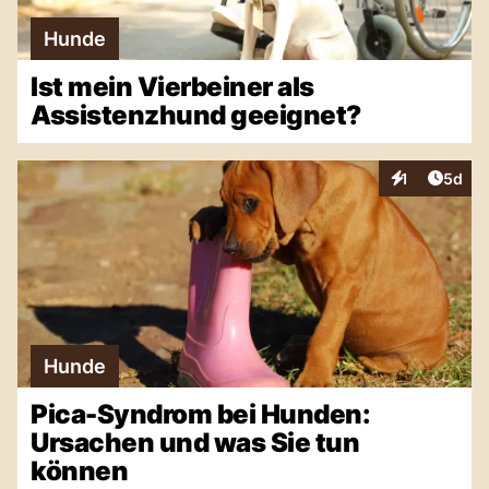
Hunde
Ist mein Vierbeiner als
Assistenzhund geeignet?
Artike
1
5d
Interaktionen
Hunde
Pica-Syndrom bei Hunden:
Ursachen und was Sie tun
können