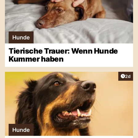
Hunde
Tierische Trauer: Wenn Hunde
Kummer haben
Artike
2d
Hunde