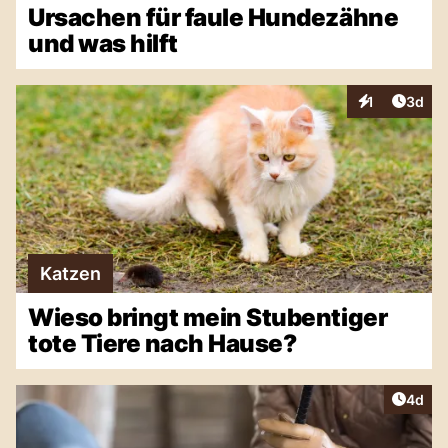
Ursachen für faule Hundezähne
und was hilft
Artike
1
3d
Interaktionen
Katzen
Wieso bringt mein Stubentiger
tote Tiere nach Hause?
Artike
4d