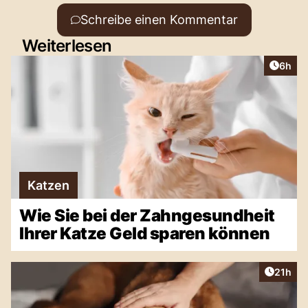
Schreibe einen Kommentar
Weiterlesen
Artike
6h
Katzen
Wie Sie bei der Zahngesundheit
Ihrer Katze Geld sparen können
Artikel
21h