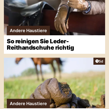
Andere Haustiere
So reinigen Sie Leder-
Reithandschuhe richtig
Artike
5d
Andere Haustiere