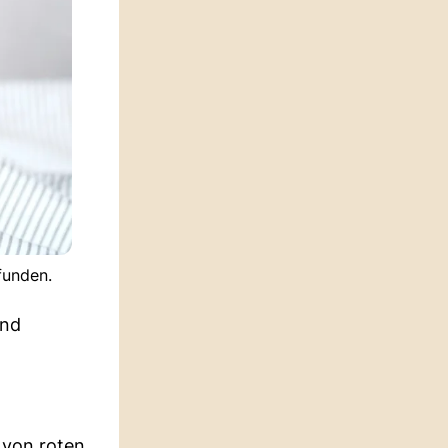
funden.
und
 von roten