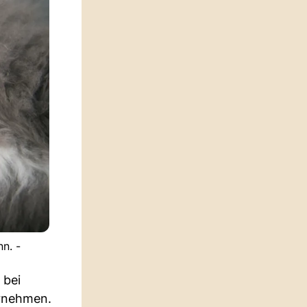
n. -
 bei
hrnehmen.