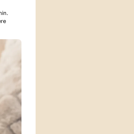
hin.
ere