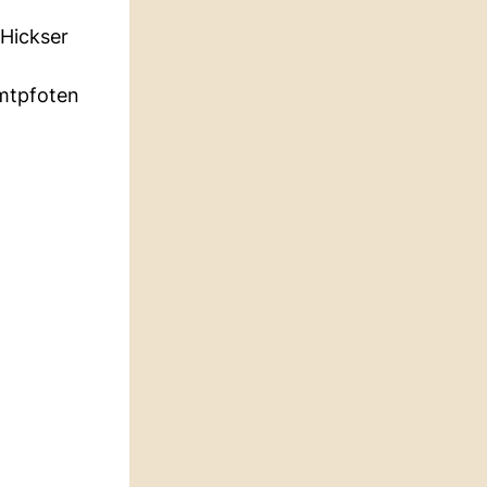
 Hickser
amtpfoten