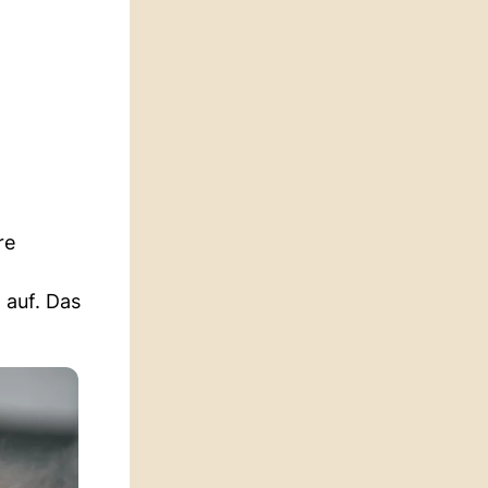
re
 auf. Das