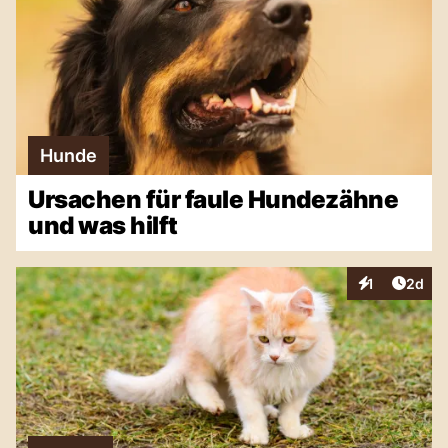
Hunde
Ursachen für faule Hundezähne
und was hilft
Artike
1
2d
Interaktionen