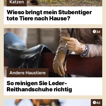
Katzen
Wieso bringt mein Stubentiger
tote Tiere nach Hause?
Artike
3d
Andere Haustiere
So reinigen Sie Leder-
Reithandschuhe richtig
Artike
4d