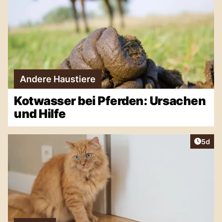
Andere Haustiere
Kotwasser bei Pferden: Ursachen
und Hilfe
Artike
5d