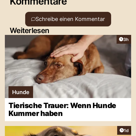
Kommentare
Schreibe einen Kommentar
Weiterlesen
Artike
3h
Hunde
Tierische Trauer: Wenn Hunde
Kummer haben
Artike
1d