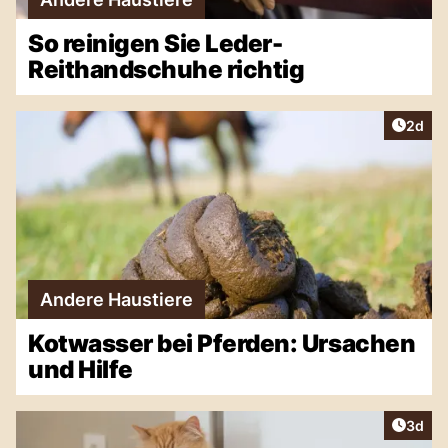
So reinigen Sie Leder-
Reithandschuhe richtig
Artike
2d
Andere Haustiere
Kotwasser bei Pferden: Ursachen
und Hilfe
Artike
3d