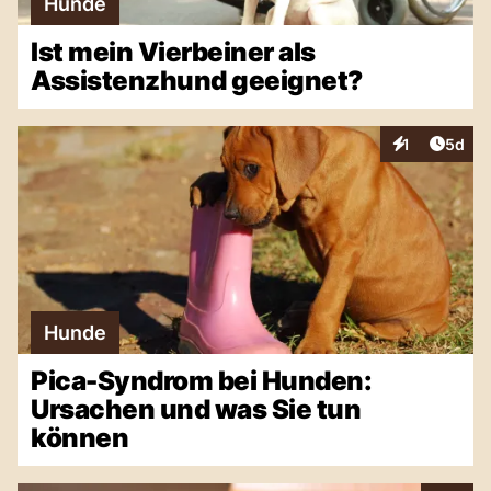
Hunde
Ist mein Vierbeiner als
Assistenzhund geeignet?
Artike
1
5d
Interaktionen
Hunde
Pica-Syndrom bei Hunden:
Ursachen und was Sie tun
können