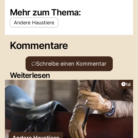
Mehr zum Thema:
Andere Haustiere
Kommentare
Schreibe einen Kommentar
Weiterlesen
Artike
1d
Andere Haustiere