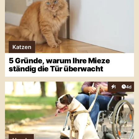
Katzen
5 Gründe, warum Ihre Mieze
ständig die Tür überwacht
Artike
1
4d
Interaktionen