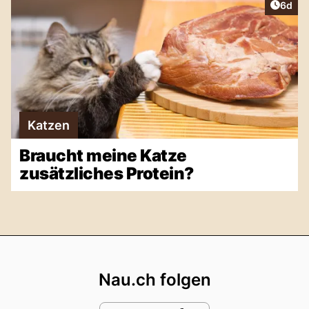
Artike
6d
Katzen
Braucht meine Katze
zusätzliches Protein?
Footer
Nau.ch folgen