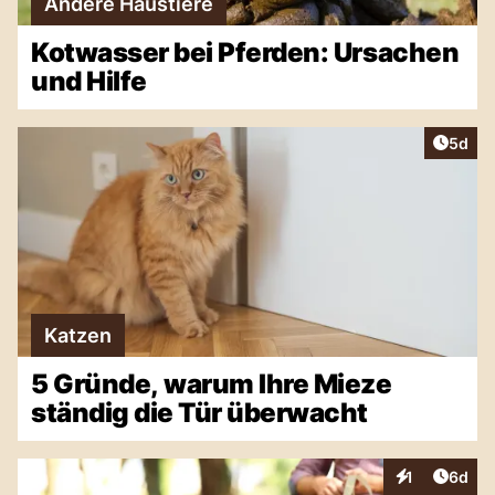
Andere Haustiere
Kotwasser bei Pferden: Ursachen
und Hilfe
Artike
5d
Katzen
5 Gründe, warum Ihre Mieze
ständig die Tür überwacht
Artike
1
6d
Interaktionen