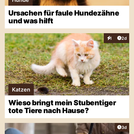
Ursachen für faule Hundezähne
und was hilft
Artike
1
2d
Interaktionen
Katzen
Wieso bringt mein Stubentiger
tote Tiere nach Hause?
Artike
3d