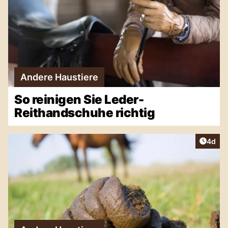
Andere Haustiere
So reinigen Sie Leder-
Reithandschuhe richtig
Artike
4d