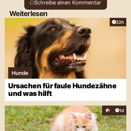
Schreibe einen Kommentar
Weiterlesen
Artikel 
22h
Hunde
Ursachen für faule Hundezähne
und was hilft
Artike
1
1d
Interaktionen