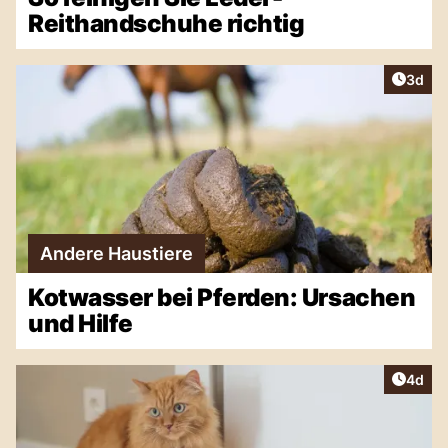
Reithandschuhe richtig
Artike
3d
Andere Haustiere
Kotwasser bei Pferden: Ursachen
und Hilfe
Artike
4d