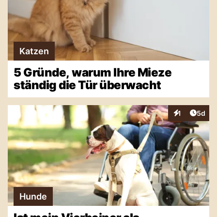
Katzen
5 Gründe, warum Ihre Mieze
ständig die Tür überwacht
Artike
1
5d
Interaktionen
Hunde