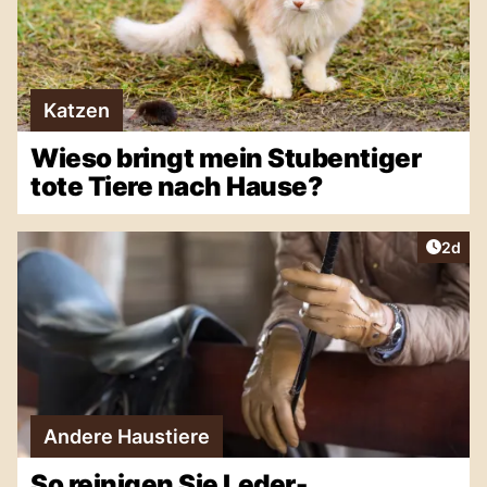
Katzen
Wieso bringt mein Stubentiger
tote Tiere nach Hause?
Artike
2d
Andere Haustiere
So reinigen Sie Leder-