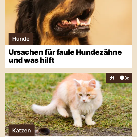
Hunde
Ursachen für faule Hundezähne
und was hilft
Artike
1
3d
Interaktionen
Katzen