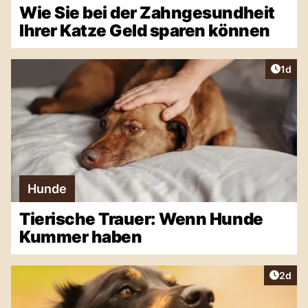
Wie Sie bei der Zahngesundheit
Ihrer Katze Geld sparen können
Artike
1d
Hunde
Tierische Trauer: Wenn Hunde
Kummer haben
Artike
2d