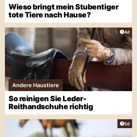
Wieso bringt mein Stubentiger
tote Tiere nach Hause?
Artike
4d
Andere Haustiere
So reinigen Sie Leder-
Reithandschuhe richtig
Artike
5d