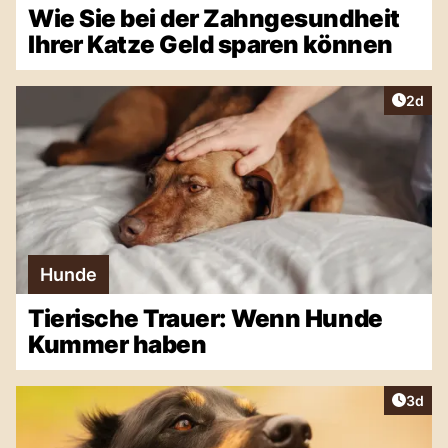
Wie Sie bei der Zahngesundheit
Ihrer Katze Geld sparen können
Artike
2d
Hunde
Tierische Trauer: Wenn Hunde
Kummer haben
Artike
3d