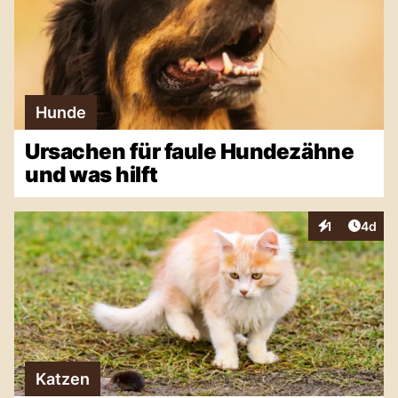
Hunde
Ursachen für faule Hundezähne
und was hilft
Artike
1
4d
Interaktionen
Katzen