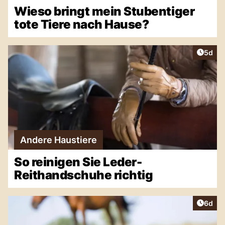
Wieso bringt mein Stubentiger
tote Tiere nach Hause?
Artike
5d
Andere Haustiere
So reinigen Sie Leder-
Reithandschuhe richtig
Artike
6d