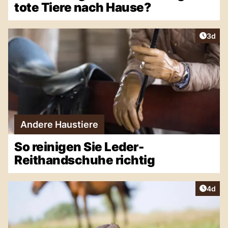
tote Tiere nach Hause?
Artike
3d
Andere Haustiere
So reinigen Sie Leder-
Reithandschuhe richtig
Artike
4d