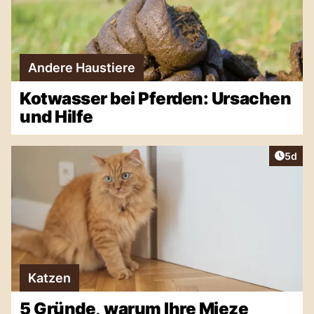
Andere Haustiere
Kotwasser bei Pferden: Ursachen
und Hilfe
Artike
5d
Katzen
5 Gründe, warum Ihre Mieze