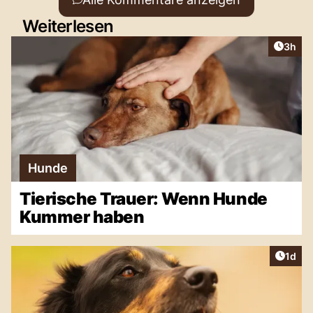
Weiterlesen
Artike
3h
Hunde
Tierische Trauer: Wenn Hunde
Kummer haben
Artike
1d