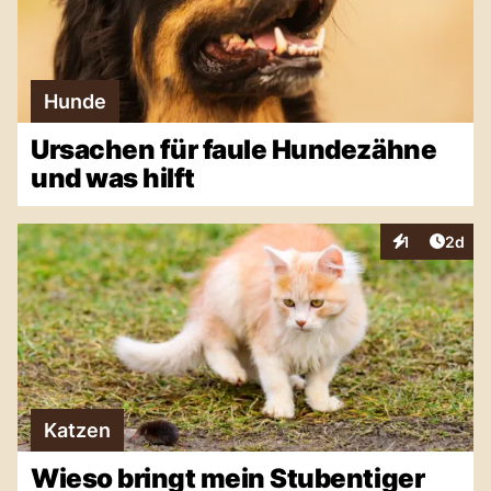
Hunde
Ursachen für faule Hundezähne
und was hilft
Artike
1
2d
Interaktionen
Katzen
Wieso bringt mein Stubentiger