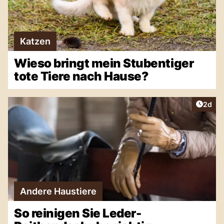
Katzen
Wieso bringt mein Stubentiger
tote Tiere nach Hause?
Artike
2d
Andere Haustiere
So reinigen Sie Leder-