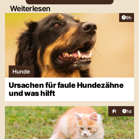
Weiterlesen
Artike
9h
Hunde
Ursachen für faule Hundezähne
und was hilft
Artike
1
1d
Interaktionen