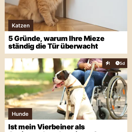
Katzen
5 Gründe, warum Ihre Mieze
ständig die Tür überwacht
Artike
1
5d
Interaktionen
Hunde
Ist mein Vierbeiner als