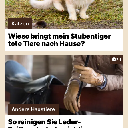
Katzen
Wieso bringt mein Stubentiger
tote Tiere nach Hause?
Artike
2d
Andere Haustiere
So reinigen Sie Leder-