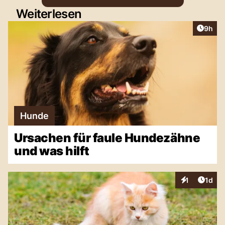
Weiterlesen
Artike
9h
Hunde
Ursachen für faule Hundezähne
und was hilft
Artike
1
1d
Interaktionen