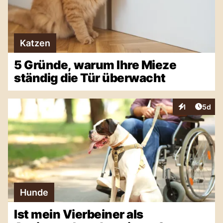
Katzen
5 Gründe, warum Ihre Mieze
ständig die Tür überwacht
Artike
1
5d
Interaktionen
Hunde
Ist mein Vierbeiner als