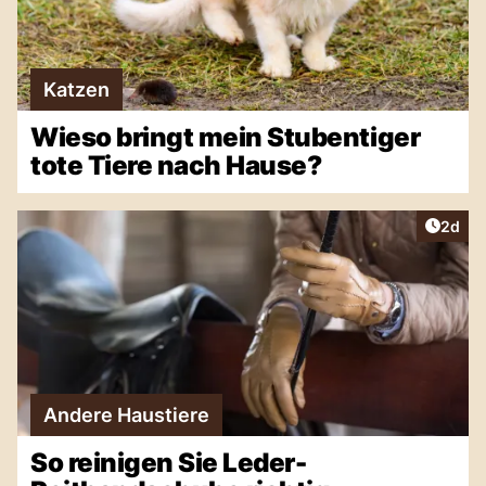
Katzen
Wieso bringt mein Stubentiger
tote Tiere nach Hause?
Artike
2d
Andere Haustiere
So reinigen Sie Leder-