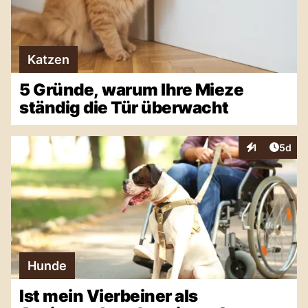
Katzen
5 Gründe, warum Ihre Mieze
ständig die Tür überwacht
Artike
1
5d
Interaktionen
Hunde
Ist mein Vierbeiner als