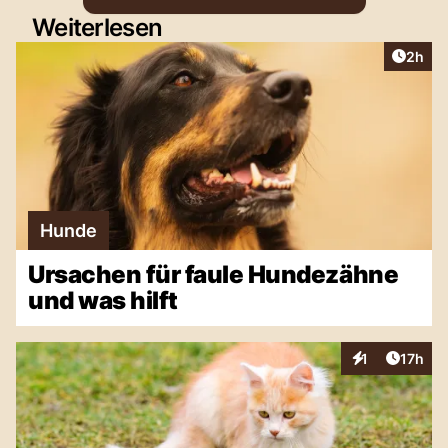
Weiterlesen
Artike
2h
Hunde
Ursachen für faule Hundezähne
und was hilft
Artikel
1
17h
Interaktionen