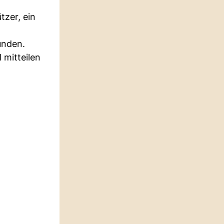
tzer, ein
unden.
 mitteilen