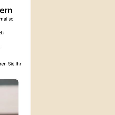
kern
mal so
ch
.
en Sie Ihr