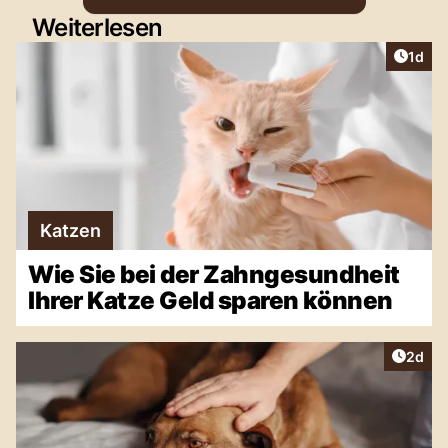
Weiterlesen
Artike
1d
Katzen
Wie Sie bei der Zahngesundheit
Ihrer Katze Geld sparen können
Artike
2d