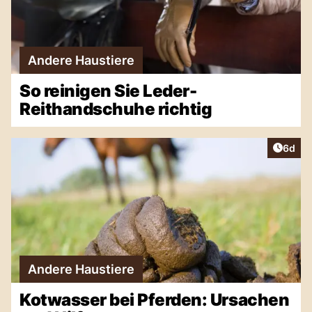
Andere Haustiere
So reinigen Sie Leder-
Reithandschuhe richtig
Artike
6d
Andere Haustiere
Kotwasser bei Pferden: Ursachen