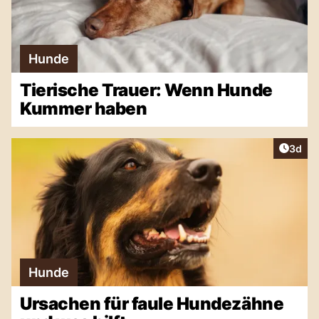
Hunde
Tierische Trauer: Wenn Hunde
Kummer haben
Artike
3d
Hunde
Ursachen für faule Hundezähne