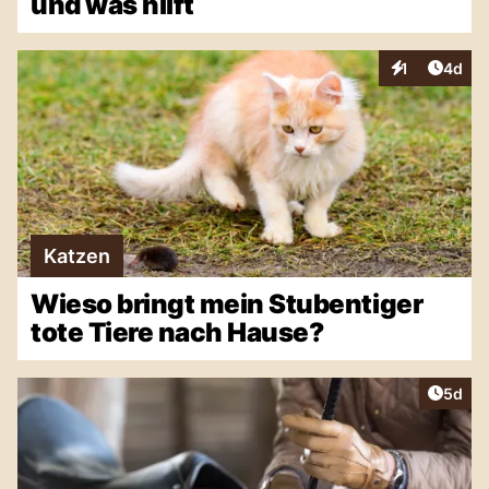
und was hilft
Artike
1
4d
Interaktionen
Katzen
Wieso bringt mein Stubentiger
tote Tiere nach Hause?
Artike
5d