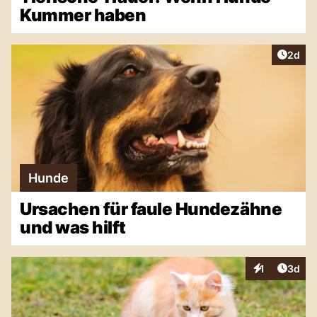
Kummer haben
Artike
2d
Hunde
Ursachen für faule Hundezähne
und was hilft
Artike
1
3d
Interaktionen