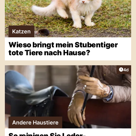
Katzen
Wieso bringt mein Stubentiger
tote Tiere nach Hause?
Artike
4d
Andere Haustiere
So reinigen Sie Leder-