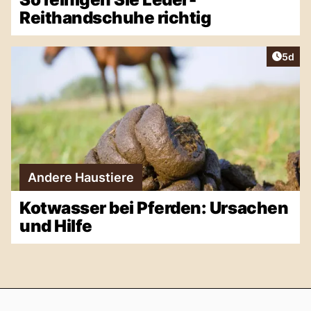
Reithandschuhe richtig
Artike
5d
Andere Haustiere
Kotwasser bei Pferden: Ursachen
und Hilfe
Footer