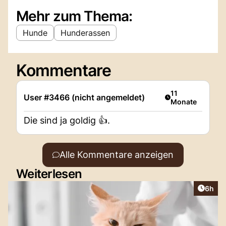
Mehr zum Thema:
Hunde
Hunderassen
Kommentare
Artikel veröffent
11
User #3466 (nicht angemeldet)
Monate
Die sind ja goldig 👍.
Alle Kommentare anzeigen
Weiterlesen
Artike
6h