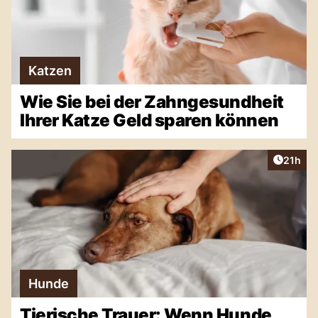
Katzen
Wie Sie bei der Zahngesundheit
Ihrer Katze Geld sparen können
Artikel
21h
Hunde
Tierische Trauer: Wenn Hunde