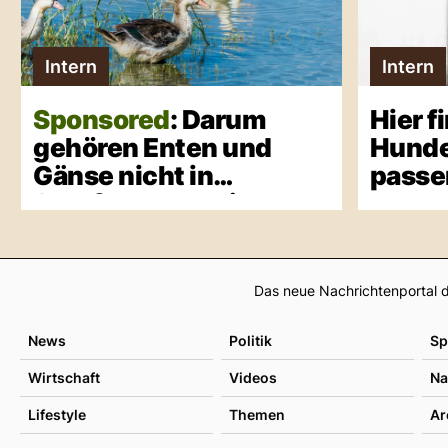
Intern
Intern
Sponsored
: Darum
Hier f
gehören Enten und
Hunde
Gänse nicht in
passe
Stopfmast-Betriebe
Das neue Nachrichtenportal d
News
Politik
Sp
Wirtschaft
Videos
Na
Lifestyle
Themen
Ar