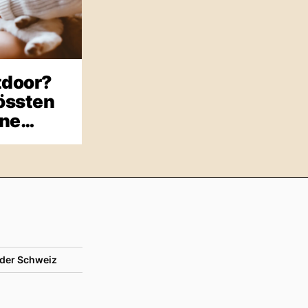
tdoor?
rössten
ine
der Schweiz