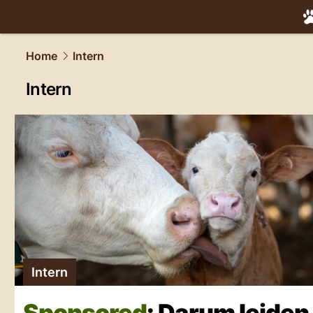
tiere.
NAU.
Home
Intern
Intern
Intern
Sponsored
: Darum leiden