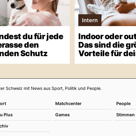
Intern
indest du für jede
Indoor oder ou
rasse den
Das sind die g
nden Schutz
Vorteile für de
Katze
Footer
er Schweiz mit News aus Sport, Politik und People.
ort
Matchcenter
People
u Plus
Games
Stimmen 
chiv