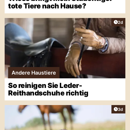
tote Tiere nach Hause?
Artike
2d
Andere Haustiere
So reinigen Sie Leder-
Reithandschuhe richtig
Artike
3d