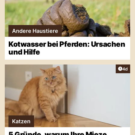
Andere Haustiere
Kotwasser bei Pferden: Ursachen
und Hilfe
Artike
4d
Katzen
5 Gründe, warum Ihre Mieze