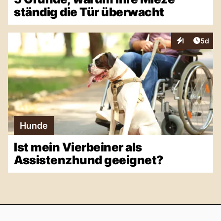
ständig die Tür überwacht
Artike
1
5d
Interaktionen
Hunde
Ist mein Vierbeiner als
Assistenzhund geeignet?
Footer