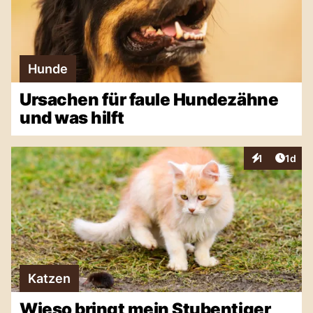
Hunde
Ursachen für faule Hundezähne
und was hilft
Artike
1
1d
Interaktionen
Katzen
Wieso bringt mein Stubentiger