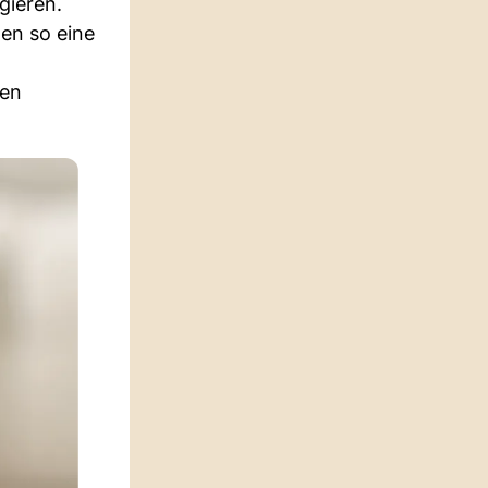
gieren.
gen so eine
ten