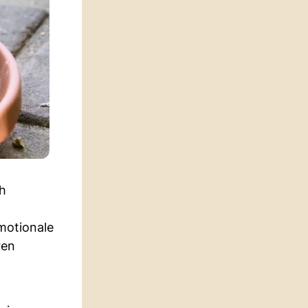
ch
motionale
ren