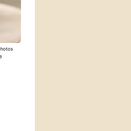
photos
e