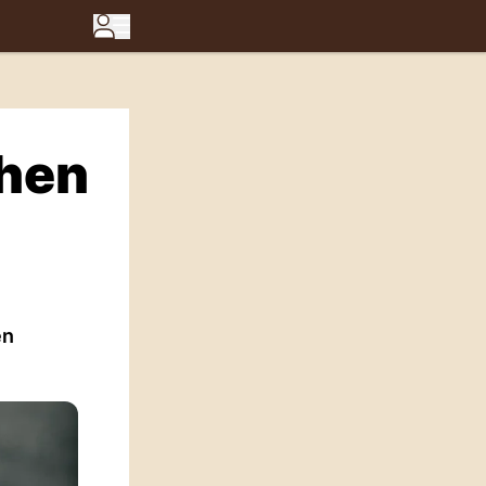
chen
en